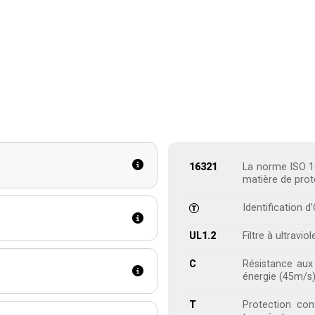
16321
La norme ISO 16
matière de prote
Identification 
UL1.2
Filtre à ultraviol
C
Résistance aux 
énergie (45m/s)
T
Protection con