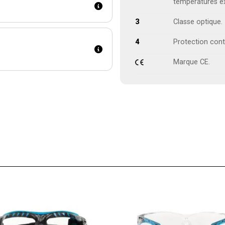
températures e
3
Classe optique.
4
Protection cont
Marque CE.