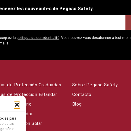
ecevez les nouveautés de Pegaso Safety.
cceptez la
politique de confidentialité
. Vous pouvez vous désabonner à tout moment
mails.
fas de Protección Graduadas
Sobre Pegaso Safety
fas de Protección Estándar
Contacto
fas Laboratorio
Blog
fas de Soldador
okies para
fas Protección Solar
 de estas
egación o