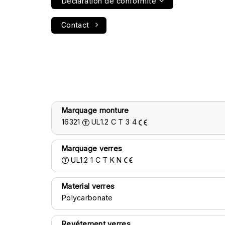
Déclaration de conformité
Contact
Marquage monture
16321
UL1.2
C
T
3
4
Marquage verres
UL1.2
1
C
T
K
N
Material verres
Polycarbonate
Revétement verres