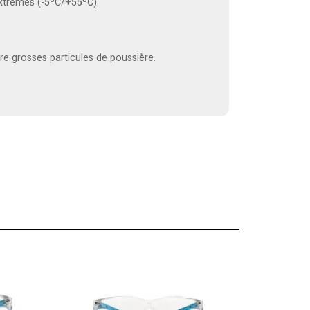
xtrêmes (-5ºC/+55ºC).
re grosses particules de poussière.