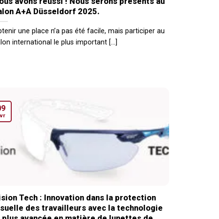
ous avons réussi ! Nous serons présents au
alon A+A Düsseldorf 2025.
tenir une place n’a pas été facile, mais participer au
lon international le plus important [...]
09
vr
ision Tech : Innovation dans la protection
isuelle des travailleurs avec la technologie
a plus avancée en matière de lunettes de