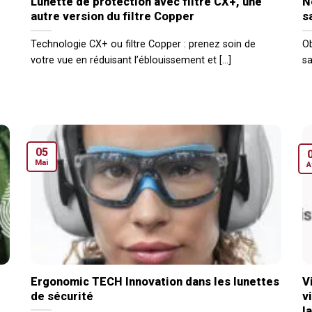
Lunette de protection avec filtre CX+, une
N
autre version du filtre Copper
s
Technologie CX+ ou filtre Copper : prenez soin de
Ob
votre vue en réduisant l’éblouissement et [...]
sa
05
Mai
A
Ergonomic TECH Innovation dans les lunettes
V
de sécurité
v
l