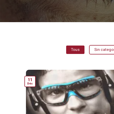
Tous
Sin catego
11
Déc