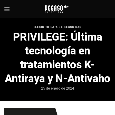
Saltar
al
contenido
ELEGIR TU GAFA DE SEGURIDAD
PRIVILEGE: Última
tecnología en
tratamientos K-
Antiraya y N-Antivaho
25 de enero de 2024