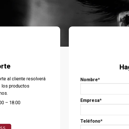
orte
Ha
e al cliente resolverá
Nombre*
 los productos
mos.
Empresa*
00 – 18.00
Teléfono*
055