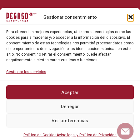
Sobre Pegaso Safety
Gestionar consentimiento
Contacto
Para ofrecer las mejores experiencias, utilizamos tecnologías como las
Blog
cookies para almacenar y/o acceder a la información del dispositivo. El
consentimiento de estas tecnologías nos permitirá procesar datos como
el comportamiento de navegación o las identificaciones únicas en este
sitio. No consentir o retirar el consentimiento, puede afectar
negativamente a ciertas características y funciones.
Gestionar los servicios
Aceptar
Política de privacidad
Denegar
Política de cookies
Ver preferencias
Política de Cookies
Aviso legal y Política de Privacidad
©Pegaso Safety 2026. Todos los derechos reservados.