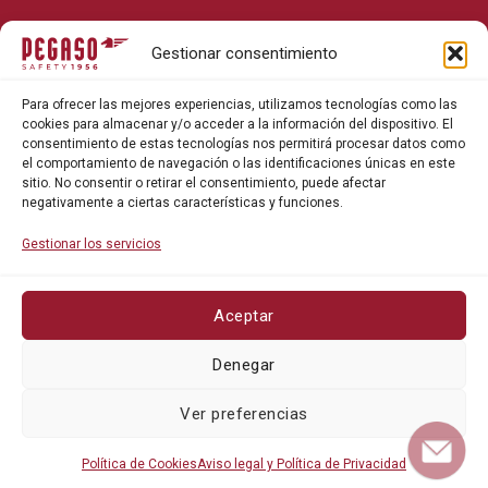
Sobre Pegaso Safety
Gestionar consentimiento
Contacto
Para ofrecer las mejores experiencias, utilizamos tecnologías como las
Blog
cookies para almacenar y/o acceder a la información del dispositivo. El
consentimiento de estas tecnologías nos permitirá procesar datos como
el comportamiento de navegación o las identificaciones únicas en este
sitio. No consentir o retirar el consentimiento, puede afectar
negativamente a ciertas características y funciones.
Gestionar los servicios
Aceptar
Política de privacidad
Denegar
Política de cookies
Ver preferencias
Política de Cookies
Aviso legal y Política de Privacidad
©Pegaso Safety 2026. Todos los derechos reservados.